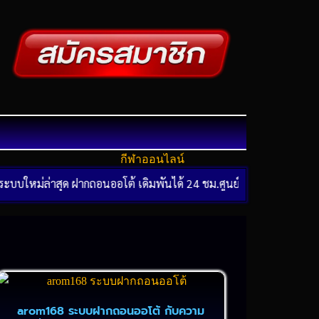
าสุด ฝากถอนออโต้ เดิมพันได้ 24 ชม.ศูนย์รวมคาสิโนชั้นนำ บาคาร่า สล
arom168 ระบบฝากถอนออโต้ กับความ