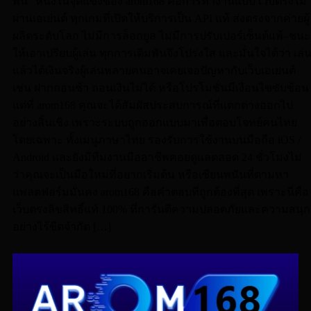
พัน” หนึ่งในจุดแข็งของ arom168 คือการทำงานแบบ เว็บตรงไม่
ผ่านเอเย่นต์ ทุกเกมที่เปิดให้บริการเป็น API แท้ ส่งตรงจากค่ายผู้
ผลิตระดับโลก ไม่มีการล็อกยูส ไม่มีการปรับเปอร์เซ็นต์แพ้–ชนะ
ให้เอาเปรียบผู้เล่น ทุกการเดิมพันจึงโปร่งใส และมั่นใจได้ว่า เล่
แล้วได้เงินจริงผู้เล่นหลายคนอาจเคยเจอปัญหากับเว็บเอเย่นต์
เช่น ฝากถอนช้า ถอนเงินไม่ได้ หรือโปรโมชั่นมีเงื่อนไขซับซ้อน
แต่ที่ arom168 คุณจะได้สัมผัสประสบการณ์ที่แตกต่างออกไป
อย่างสิ้นเชิง เพราะระบบถูกออกแบบมาเพื่อตอบโจทย์คนไทย
โดยเฉพาะ ทั้งเมนูภาษาไทย รองรับการใช้งานบนมือถือ iOS /
Android และยังมีทีมงานมืออาชีพคอยดูแลตลอด 24 ชั่วโมงไม่
ว่าคุณจะเป็นมือใหม่ที่อยากเริ่มต้น หรือเซียนพนันที่ตามหา
แพลตฟอร์มมั่นคง arom168 คือคำตอบที่ถูกต้องที่สุด เพราะนี่คือ
เว็บตรงลิขสิทธิ์แท้ 100% ที่การันตีความปลอดภัยและความสนุก
อย่างไร้ขีดจำกัด […]