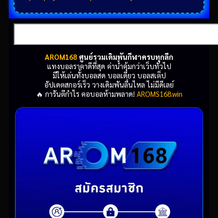
AROM168
ศูนย์รวมเดิมพันกีฬาครบทุกลีก
แทงบอลราคาดีที่สุด ค่าน้ำคุ้มกว่าเว็บทั่วไป
มีให้เล่นทั้งบอลสด บอลเดี่ยว บอลสเต็ป
อัปเดตสกอร์เร็ว วางเดิมพันลื่นไหล ไม่มีดีเลย์
🔥 การันตีกำไร คอบอลห้ามพลาด!
AROMS168.win