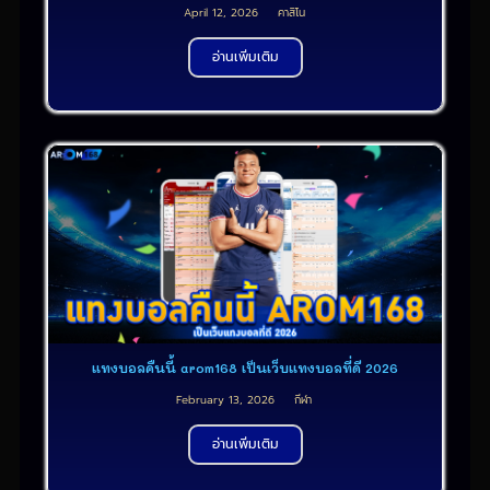
April 12, 2026
คาสิโน
อ่านเพิ่มเติม
แทงบอลคืนนี้ arom168 เป็นเว็บแทงบอลที่ดี 2026
February 13, 2026
กีฬา
อ่านเพิ่มเติม