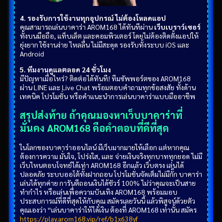
4. รองรับการใช้งานทุกอุปกรณ์ ไม่ต้องโหลดแอป
คุณสามารถเล่นบาคาร่า AROM168 ได้ทันทีผ่าน
เว็บเบราว์เซอร์
ทั้งบนมือถือ, แท็บเล็ต และคอมพิวเตอร์ โดยไม่ต้องติดตั้งแอปให้
ยุ่งยาก ใช้งานง่าย ไหลลื่น ไม่มีสะดุด รองรับทั้งระบบ iOS และ
Android
5. ทีมงานดูแลตลอด 24 ชั่วโมง
มีปัญหาเมื่อไหร่? ติดต่อได้ทันที! ทีมซัพพอร์ตของ AROM168
ผ่าน LINE และ Live Chat พร้อมตอบคำถามทุกข้อสงสัย ทั้งด้าน
เทคนิค โปรโมชั่น หรือคำแนะนำการเล่นบาคาร่าแบบมืออาชีพ
สรุปส่งท้าย ถ้าคุณมองหาเว็บบาคาร่าที่
มั่นคง AROM168 คือคำตอบที่ดีที่สุด
ในโลกของบาคาร่าออนไลน์ มีเว็บมากมายให้เลือก แต่หากคุณ
ต้องการความ มั่นใจ, โปร่งใส, และ จ่ายเงินจริงทุกบาททุกยอด ไม่มี
เว็บไหนตอบโจทย์ได้เท่า AROM168 อีกแล้ว เว็บตรง เล่นได้
ปลอดภัย ระบบออโต้ทั้งฝากถอน โปรโมชั่นจัดเต็มไม่มีกั๊ก บาคาร่า
เล่นได้ทุกค่าย การันตีถอนเงินได้ชัวร์ 100% ไม่ว่าคุณจะเป็นสาย
ทำกำไร หรือเล่นเพื่อความบันเทิง AROM168 พร้อมมอบ
ประสบการณ์ที่ดีที่สุดให้กับคุณ สมัครเลยวันนี้ แล้วพิสูจน์ด้วยตัว
คุณเองว่า “เล่นบาคาร่าให้ได้เงิน ต้องที่ AROM168 เท่านั้น สมัคร
https://play.arom168.vip/ref/b1x638yf