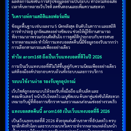
ผลต่อการแข่งขัน การสรุปข้อมูลอย่างเป็นระบบ ทำให้ไม่ต้องเสีย
เวลาค้นหาหลายเว็บไซต์ ลดขั้นตอนและเพิ่มความสะดวก
วิเคราะห์ตามสถิติและฟอร์มทีม
ข้อมูลพื้นฐาน เช่น ผลงาน 5 นัดหลังสุด อันดับในตาราง และสถิติ
การทำประตู ถูกจัดแสดงอย่างชัดเจน ช่วยให้ผู้ใช้งานสามารถ
พิจารณาภาพรวมก่อนตัดสินใจ การดูสถิติประกอบกับทรรศนะ
จากหลายแหล่ง ทำให้การแทงบอลสดคืนนี้มีข้อมูลรองรับมากกว่า
การเลือกตามกระแสเพียงอย่างเดียว
ทำไม arom168 ถึงเป็นเว็บแทงบอลที่ดีในปี 2026
การเป็นเว็บแทงบอลที่ดีไม่ได้ขึ้นอยู่กับความนิยมเพียงอย่างเดียว
แต่ต้องมีองค์ประกอบครบถ้วนทั้งระบบและการบริการ
ระบบใช้งานง่าย รองรับทุกอุปกรณ์
เว็บไซต์ถูกออกแบบให้รองรับทั้งมือถือ แท็บเล็ต และ
คอมพิวเตอร์ หน้าเว็บโหลดไว เมนูชัดเจน ค้นหาคู่แข่งขันได้สะดวก
เหมาะกับผู้ที่ต้องการเช็กราคาและวางแผนก่อนแข่งอย่างรวดเร็ว
แทงบอลสดคืนนี้ arom168 เป็นเว็บแทงบอลที่ดี 2026
เป็นเว็บแทงบอลที่ดี 2026 ด้วยจุดเด่นด้านราคาที่อัปเดตไว ครบ
ทุกลีกดังทั่วโลก และรวบรวมบทวิเคราะห์จากหลายแหล่งในหน้า