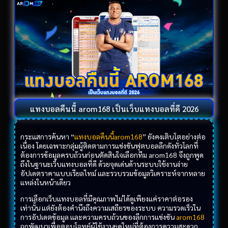
แทงบอลคืนนี้ arom168 เป็นเว็บแทงบอลที่ดี 2026
กระแสการค้นหา “
แทงบอลคืนนี้arom168
” ยังคงเติบโตอย่างต่อ
เนื่อง โดยเฉพาะกลุ่มผู้ติดตามการแข่งขันฟุตบอลลีกดังทั่วโลกที่
ต้องการข้อมูลครบถ้วนก่อนตัดสินใจเลือกทีม arom168 จึงถูกพูด
ถึงในฐานะเว็บแทงบอลที่ดี ด้วยจุดเด่นด้านระบบใช้งานง่าย
อัปเดตราคาแบบเรียลไทม์ และรวบรวมข้อมูลวิเคราะห์จากหลาย
แหล่งในหน้าเดียว
การเลือกเว็บแทงบอลที่มีคุณภาพไม่ได้ดูเพียงแค่ราคาต่อรอง
เท่านั้น แต่ยังต้องคำนึงถึงความเสถียรของระบบ ความรวดเร็วใน
การอัปเดตข้อมูล และความครบถ้วนของลีกการแข่งขัน
arom168
ถูกพัฒนาเพื่อตอบโจทย์ผู้ใช้งานยุคใหม่ที่ต้องการความสะดวก