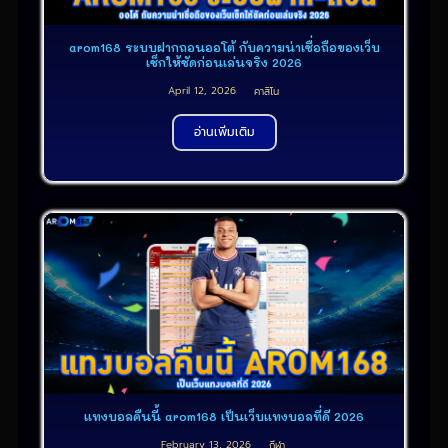
arom168 ระบบฝากถอนออโต้ กับความน่าเชื่อถือของเว็บ
เช็กให้ชัดก่อนเล่นจริง 2026
April 12, 2026
คาสิโน
อ่านเพิ่มเติม
แทงบอลคืนนี้ arom168 เป็นเว็บแทงบอลที่ดี 2026
February 13, 2026
กีฬา