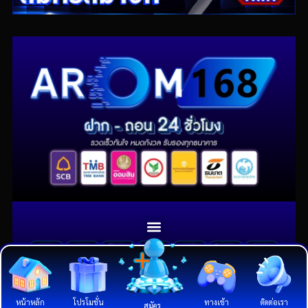
สมัครสมาชิก ติดต่อเราได้ง่ายๆ ผ่านไลน์ LINE @ar168s (มี@นำหน้าด้วยนะ)
หน้าหลัก
โปรโมชั่น
ทางเข้า
ติดต่อเรา
สมัคร